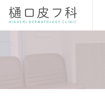
クリニック紹介
皮膚の病気と治療法
院長紹
お
AGA治療
漢方療法