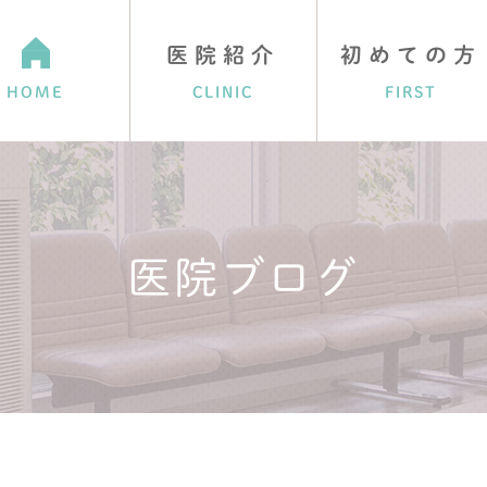
医院紹介
初めての方
HOME
CLINIC
FIRST
医院ブログ
介
肌の治療
アクセス・診療時間
美肌のために
アレルギー